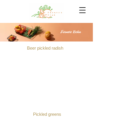
Farmers Kichin
​Beer pickled radish
​ Pickled greens